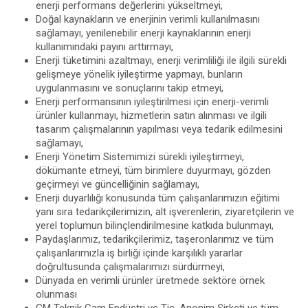
enerji performans değerlerini yükseltmeyi,
Doğal kaynakların ve enerjinin verimli kullanılmasını
sağlamayı, yenilenebilir enerji kaynaklarının enerji
kullanımındaki payını arttırmayı,
Enerji tüketimini azaltmayı, enerji verimliliği ile ilgili sürekli
gelişmeye yönelik iyileştirme yapmayı, bunların
uygulanmasını ve sonuçlarını takip etmeyi,
Enerji performansının iyileştirilmesi için enerji-verimli
ürünler kullanmayı, hizmetlerin satın alınması ve ilgili
tasarım çalışmalarının yapılması veya tedarik edilmesini
sağlamayı,
Enerji Yönetim Sistemimizi sürekli iyileştirmeyi,
dökümante etmeyi, tüm birimlere duyurmayı, gözden
geçirmeyi ve güncelliğinin sağlamayı,
Enerji duyarlılığı konusunda tüm çalışanlarımızın eğitimi
yanı sıra tedarikçilerimizin, alt işverenlerin, ziyaretçilerin ve
yerel toplumun bilinçlendirilmesine katkıda bulunmayı,
Paydaşlarımız, tedarikçilerimiz, taşeronlarımız ve tüm
çalışanlarımızla iş birliği içinde karşılıklı yararlar
doğrultusunda çalışmalarımızı sürdürmeyi,
Dünyada en verimli ürünler üretmede sektöre örnek
olunması